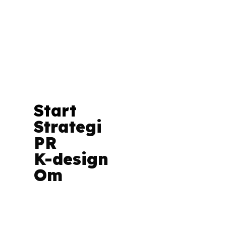
S
Start
Strategi
o
PR
g
K-design
Om
Jeg 
og C
dere